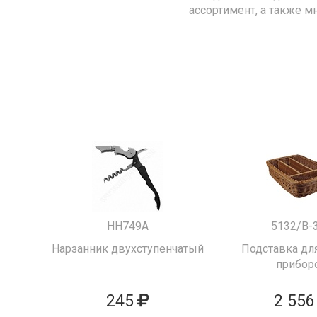
ассортимент, а также м
HH749A
5132/B-
Нарзанник двухступенчатый
Подставка для
прибор
245
2 556