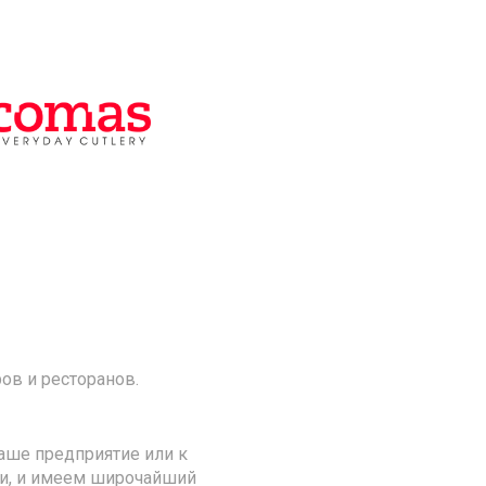
ов и ресторанов.
аше предприятие или к
ии, и имеем широчайший