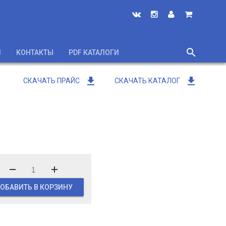
search
И
КОНТАКТЫ
PDF КАТАЛОГИ
close
get_app
get_app
СКАЧАТЬ ПРАЙС
СКАЧАТЬ КАТАЛОГ
ОБАВИТЬ В КОРЗИНУ