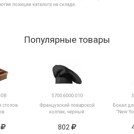
ногие позиции каталога на складе.
Популярные товары
30B
5700.6000.010
3
 столов.
Французский поварской
Бокал дл
ов
колпак, черный.
"New Yor
802