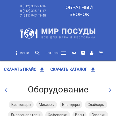
8 (812) 335-21-16
ОБРАТНЫЙ
8 (812) 335-21-17
ЗВОНОК
7 (911) 947-43-48
more_vert
search
menu
search
get_app
get_app
СКАЧАТЬ ПРАЙС
СКАЧАТЬ КАТАЛОГ
Оборудование
arrow_back
arrow_forward
Все товары
Миксеры
Блендеры
Слайсеры
Льдогенераторы
Кофеварки
Весы
Горелки