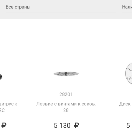
0
28201
цитрус.к
Лезвие с винтами к соков.
Диск 
2С
28
5 130
5