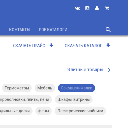
search
И
КОНТАКТЫ
PDF КАТАЛОГИ
close
get_app
get_app
СКАЧАТЬ ПРАЙС
СКАЧАТЬ КАТАЛОГ
arrow_forward
Элитные товары
Термометры
Мебель
Соковыжималки
кроволновки, плиты, печи
Шкафы, витрины
адильные доски
фены
Электрические чайники