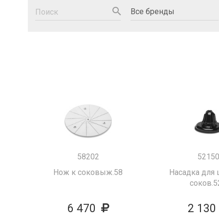
search
58202
5215
Нож к соковыж.58
Насадка для 
соков.5
6 470
2 130