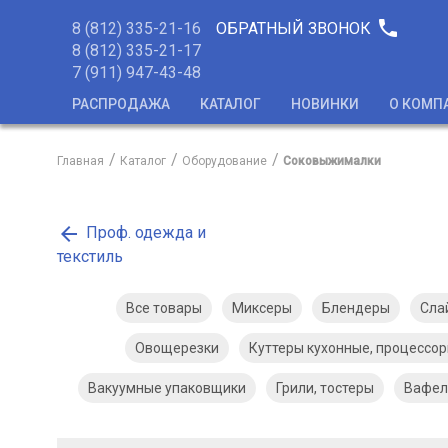
phone
8 (812) 335-21-16
ОБРАТНЫЙ ЗВОНОК
8 (812) 335-21-17
7 (911) 947-43-48
РАСПРОДАЖА
КАТАЛОГ
НОВИНКИ
О КОМП
Главная
Каталог
Оборудование
Соковыжималки
arrow_back
Проф. одежда и
текстиль
Все товары
Миксеры
Блендеры
Сла
Овощерезки
Куттеры кухонные, процессо
Вакуумные упаковщики
Грили, тостеры
Вафел