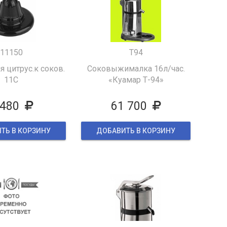
11150
T94
я цитрус.к соков.
Соковыжималка 16л/час.
11C
«Куамар Т-94»
 480
61 700
ТЬ В КОРЗИНУ
ДОБАВИТЬ В КОРЗИНУ