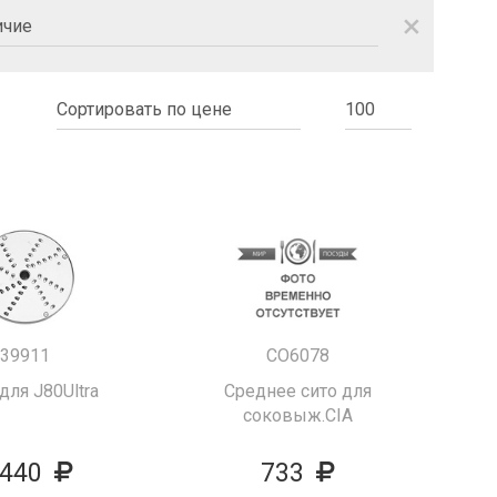
close
39911
CO6078
для J80Ultra
Среднее сито для
соковыж.CIA
 440
733