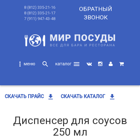
8 (812) 335-21-16
ОБРАТНЫЙ
8 (812) 335-21-17
ЗВОНОК
7 (911) 947-43-48
more_vert
search
menu
search
get_app
get_app
СКАЧАТЬ ПРАЙС
СКАЧАТЬ КАТАЛОГ
Диспенсер для соусов
250 мл