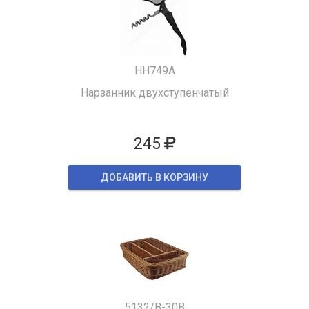
HH749A
Нарзанник двухступенчатый
245
ДОБАВИТЬ В КОРЗИНУ
5132/B-30B