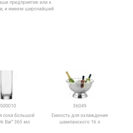
аше предприятие или к
ии, и имеем широчайший
500010
36049
я сока большой
Емкость для охлаждения
k Bar" 365 мл.
шампанского 16 л