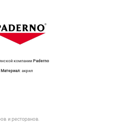
янской компании
Paderno
Материал
: акрил
ов и ресторанов.