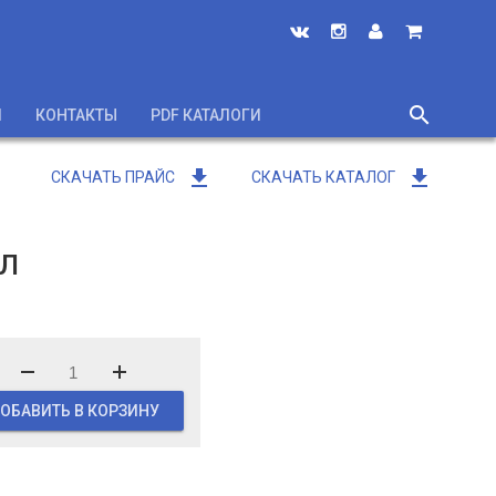
search
И
КОНТАКТЫ
PDF КАТАЛОГИ
close
get_app
get_app
СКАЧАТЬ ПРАЙС
СКАЧАТЬ КАТАЛОГ
мл
ОБАВИТЬ В КОРЗИНУ