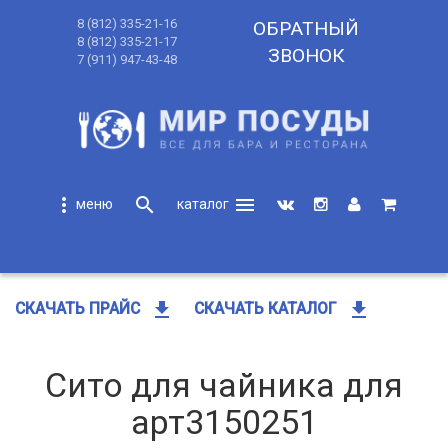
8 (812) 335-21-16
ОБРАТНЫЙ
8 (812) 335-21-17
ЗВОНОК
7 (911) 947-43-48
more_vert
search
menu
search
get_app
get_app
СКАЧАТЬ ПРАЙС
СКАЧАТЬ КАТАЛОГ
Сито для чайника для
арт3150251