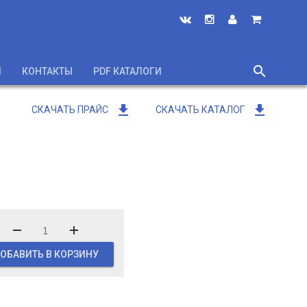
search
И
КОНТАКТЫ
PDF КАТАЛОГИ
close
get_app
get_app
СКАЧАТЬ ПРАЙС
СКАЧАТЬ КАТАЛОГ
ОБАВИТЬ В КОРЗИНУ