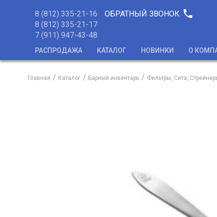
phone
8 (812) 335-21-16
ОБРАТНЫЙ ЗВОНОК
8 (812) 335-21-17
7 (911) 947-43-48
РАСПРОДАЖА
КАТАЛОГ
НОВИНКИ
О КОМП
Главная
Каталог
Барный инвентарь
Фильтры, Сита, Стрейнер