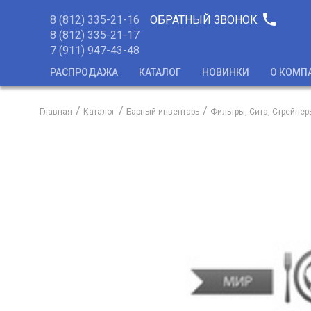
phone
8 (812) 335-21-16
ОБРАТНЫЙ ЗВОНОК
8 (812) 335-21-17
7 (911) 947-43-48
РАСПРОДАЖА
КАТАЛОГ
НОВИНКИ
О КОМП
Главная
Каталог
Барный инвентарь
Фильтры, Сита, Стрейнер