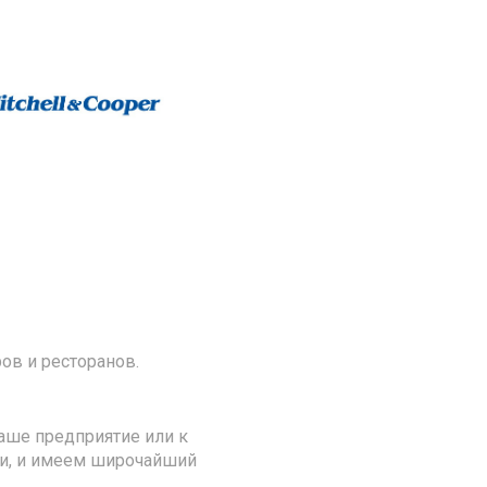
ов и ресторанов.
аше предприятие или к
ии, и имеем широчайший