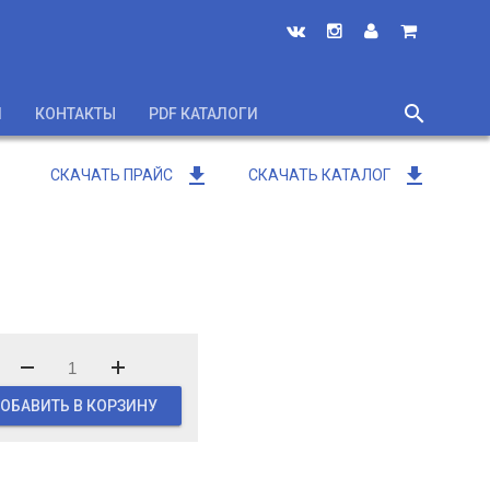
search
И
КОНТАКТЫ
PDF КАТАЛОГИ
close
get_app
get_app
СКАЧАТЬ ПРАЙС
СКАЧАТЬ КАТАЛОГ
ОБАВИТЬ В КОРЗИНУ