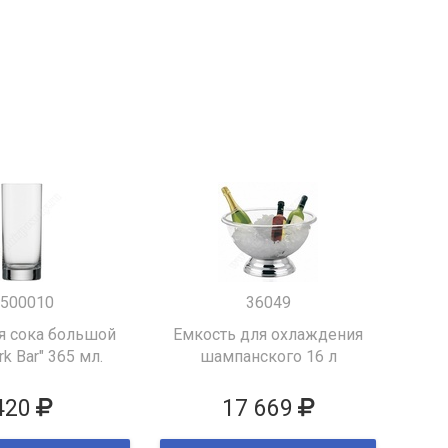
500010
36049
я сока большой
Емкость для охлаждения
k Bar" 365 мл.
шампанского 16 л
420
17 669