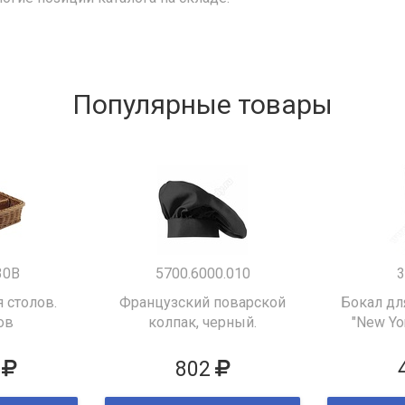
Популярные товары
30B
5700.6000.010
3
 столов.
Французский поварской
Бокал дл
ов
колпак, черный.
"New Yor
802