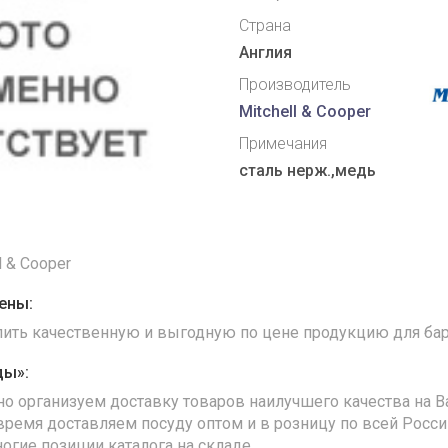
Страна
Англия
Производитель
Mitchell & Cooper
Примечания
сталь нерж.,медь
l & Cooper
ены:
упить качественную и выгодную по цене продукцию для бар
ды»:
но организуем доставку товаров наилучшего качества на В
время доставляем посуду оптом и в розницу по всей Росс
ногие позиции каталога на складе.