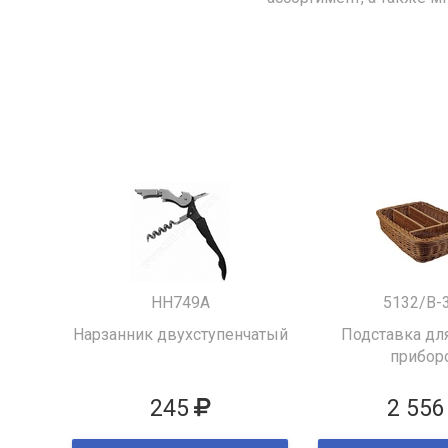
HH749A
5132/B-
Нарзанник двухступенчатый
Подставка для
прибор
245
2 556