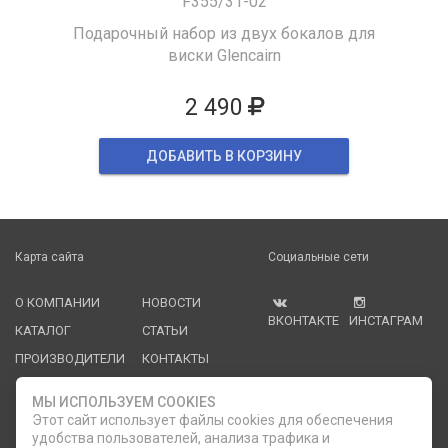
F355/31-02
Подарочный набор из двух бокалов для
виски Glencairn
2 490
ДОБАВИТЬ В КОРЗИНУ
Карта сайта
Социальные сети
О КОМПАНИИ
НОВОСТИ
ВКОНТАКТЕ
ИНСТАГРАМ
КАТАЛОГ
СТАТЬИ
ПРОИЗВОДИТЕЛИ
КОНТАКТЫ
УСЛУГИ
PDF КАТАЛОГИ
МЫ ИСПОЛЬЗУЕМ COOKIES
ОПЛАТА И
Этот сайт использует файлы cookies для обеспечения
ДОСТАВКА
удобства пользователей, анализа трафика и