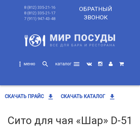
8 (812) 335-21-16
ОБРАТНЫЙ
8 (812) 335-21-17
ЗВОНОК
7 (911) 947-43-48
more_vert
search
menu
search
get_app
get_app
СКАЧАТЬ ПРАЙС
СКАЧАТЬ КАТАЛОГ
Сито для чая «Шар» D-51