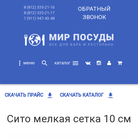
8 (812) 335-21-16
ОБРАТНЫЙ
8 (812) 335-21-17
ЗВОНОК
7 (911) 947-43-48
more_vert
search
menu
search
get_app
get_app
СКАЧАТЬ ПРАЙС
СКАЧАТЬ КАТАЛОГ
Сито мелкая сетка 10 см