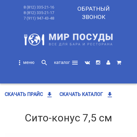
8 (812) 335-21-16
ОБРАТНЫЙ
8 (812) 335-21-17
ЗВОНОК
7 (911) 947-43-48
more_vert
search
menu
search
get_app
get_app
СКАЧАТЬ ПРАЙС
СКАЧАТЬ КАТАЛОГ
Сито-конус 7,5 см