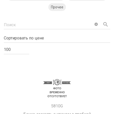
Прочее
search
5810G