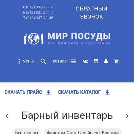
8 (812) 335-21-16
ОБРАТНЫЙ
8 (812) 335-21-17
ЗВОНОК
7 (911) 947-43-48
more_vert
search
menu
search
get_app
get_app
СКАЧАТЬ ПРАЙС
СКАЧАТЬ КАТАЛОГ
Барный инвентарь
arrow_back
arrow_forward
Все товары
Фильтры, Сита, Стрейнеры, Воронки