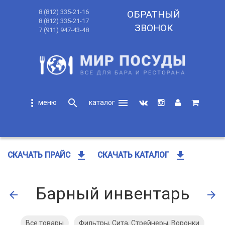
8 (812) 335-21-16
ОБРАТНЫЙ
8 (812) 335-21-17
ЗВОНОК
7 (911) 947-43-48
more_vert
search
menu
search
get_app
get_app
СКАЧАТЬ ПРАЙС
СКАЧАТЬ КАТАЛОГ
Барный инвентарь
arrow_back
arrow_forward
Все товары
Фильтры, Сита, Стрейнеры, Воронки