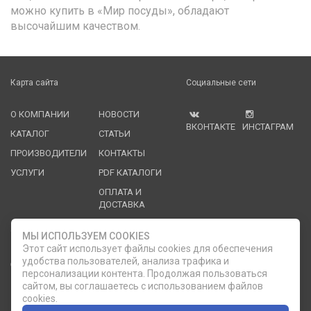
можно купить в «Мир посуды», обладают
высочайшим качеством.
Карта сайта
Социальные сети
О КОМПАНИИ
НОВОСТИ
ВКОНТАКТЕ
ИНСТАГРАМ
КАТАЛОГ
СТАТЬИ
ПРОИЗВОДИТЕЛИ
КОНТАКТЫ
УСЛУГИ
PDF КАТАЛОГИ
ОПЛАТА И
ДОСТАВКА
Служба клиентской поддержки
МЫ ИСПОЛЬЗУЕМ COOKIES
Этот сайт использует файлы cookies для обеспечения
удобства пользователей, анализа трафика и
8 (812) 335-21-16
phone
ОБРАТНЫЙ ЗВОНОК
персонализации контента. Продолжая пользоваться
сайтом, вы соглашаетесь с использованием файлов
8 (812) 335-21-17
7 (911) 947-43-48
cookies.