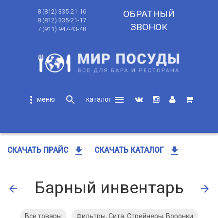
8 (812) 335-21-16
ОБРАТНЫЙ
8 (812) 335-21-17
ЗВОНОК
7 (911) 947-43-48
more_vert
search
menu
search
get_app
get_app
СКАЧАТЬ ПРАЙС
СКАЧАТЬ КАТАЛОГ
Барный инвентарь
arrow_back
arrow_forward
Все товары
Фильтры, Сита, Стрейнеры, Воронки