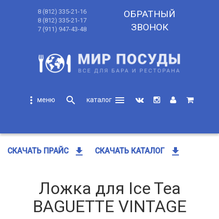
8 (812) 335-21-16
ОБРАТНЫЙ
8 (812) 335-21-17
ЗВОНОК
7 (911) 947-43-48
more_vert
search
menu
search
get_app
get_app
СКАЧАТЬ ПРАЙС
СКАЧАТЬ КАТАЛОГ
Ложка для Ice Tea
BAGUETTE VINTAGE