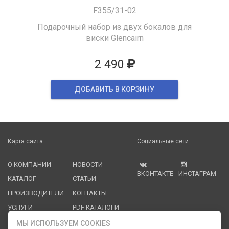
F355/31-02
Подарочный набор из двух бокалов для
виски Glencairn
2 490
ДОБАВИТЬ В КОРЗИНУ
Карта сайта
Социальные сети
О КОМПАНИИ
НОВОСТИ
ВКОНТАКТЕ
ИНСТАГРАМ
КАТАЛОГ
СТАТЬИ
ПРОИЗВОДИТЕЛИ
КОНТАКТЫ
УСЛУГИ
PDF КАТАЛОГИ
ОПЛАТА И
МЫ ИСПОЛЬЗУЕМ COOKIES