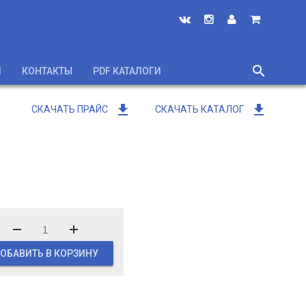
search
И
КОНТАКТЫ
PDF КАТАЛОГИ
close
get_app
get_app
СКАЧАТЬ ПРАЙС
СКАЧАТЬ КАТАЛОГ
ОБАВИТЬ В КОРЗИНУ