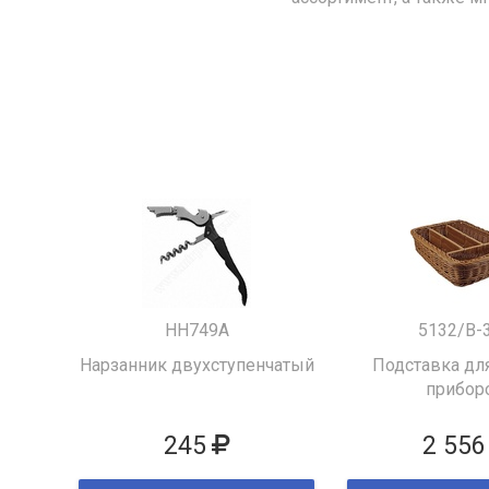
HH749A
5132/B-
Нарзанник двухступенчатый
Подставка для
прибор
245
2 556