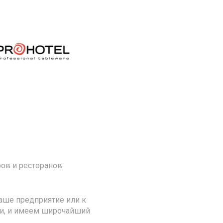
.
ов и ресторанов.
аше предприятие или к
ии, и имеем широчайший