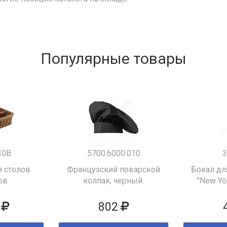
Популярные товары
30B
5700.6000.010
3
 столов.
Французский поварской
Бокал дл
ов
колпак, черный.
"New Yor
802