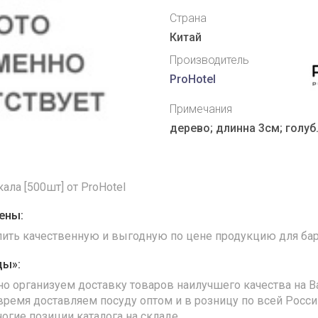
Страна
Китай
Производитель
ProHotel
Примечания
дерево; длинна 3см; голуб
ла [500шт] от ProHotel
ены:
упить качественную и выгодную по цене продукцию для бар
ды»:
но организуем доставку товаров наилучшего качества на В
время доставляем посуду оптом и в розницу по всей Росс
ногие позиции каталога на складе.