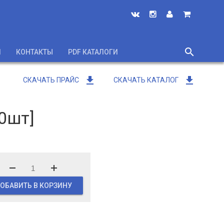
search
И
КОНТАКТЫ
PDF КАТАЛОГИ
close
get_app
get_app
СКАЧАТЬ ПРАЙС
СКАЧАТЬ КАТАЛОГ
0шт]
ОБАВИТЬ В КОРЗИНУ