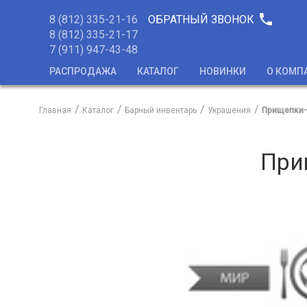
phone
8 (812) 335-21-16
ОБРАТНЫЙ ЗВОНОК
8 (812) 335-21-17
7 (911) 947-43-48
РАСПРОДАЖА
КАТАЛОГ
НОВИНКИ
О КОМП
Главная
Каталог
Барный инвентарь
Украшения
Прищепки-м
При