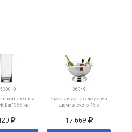
500010
36049
я сока большой
Емкость для охлаждения
k Bar" 365 мл.
шампанского 16 л
420
17 669