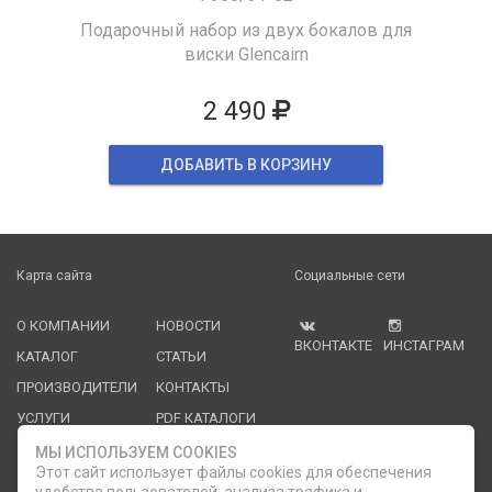
Подарочный набор из двух бокалов для
виски Glencairn
2 490
ДОБАВИТЬ В КОРЗИНУ
Карта сайта
Социальные сети
О КОМПАНИИ
НОВОСТИ
ВКОНТАКТЕ
ИНСТАГРАМ
КАТАЛОГ
СТАТЬИ
ПРОИЗВОДИТЕЛИ
КОНТАКТЫ
УСЛУГИ
PDF КАТАЛОГИ
ОПЛАТА И
МЫ ИСПОЛЬЗУЕМ COOKIES
ДОСТАВКА
Этот сайт использует файлы cookies для обеспечения