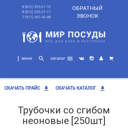
8 (812) 335-21-16
ОБРАТНЫЙ
8 (812) 335-21-17
ЗВОНОК
7 (911) 947-43-48
more_vert
search
menu
search
get_app
get_app
СКАЧАТЬ ПРАЙС
СКАЧАТЬ КАТАЛОГ
Трубочки со сгибом
неоновые [250шт]