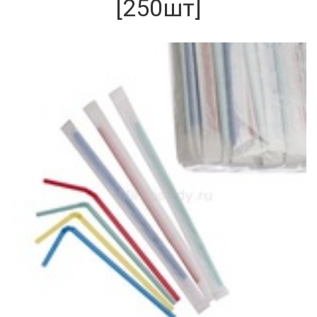
[250шт]