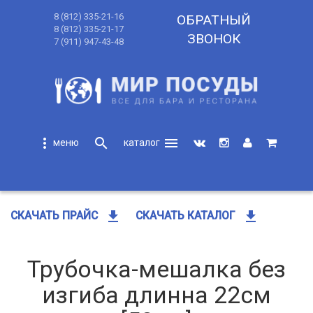
8 (812) 335-21-16
ОБРАТНЫЙ
8 (812) 335-21-17
ЗВОНОК
7 (911) 947-43-48
more_vert
search
menu
search
get_app
get_app
СКАЧАТЬ ПРАЙС
СКАЧАТЬ КАТАЛОГ
Трубочка-мешалка без
изгиба длинна 22см