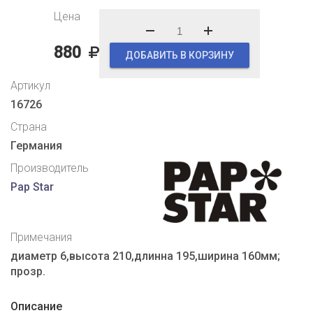
Цена
880
ДОБАВИТЬ В КОРЗИНУ
Артикул
16726
Страна
Германия
Производитель
Pap Star
Примечания
диаметр 6,высота 210,длинна 195,ширина 160мм;
прозр.
Описание