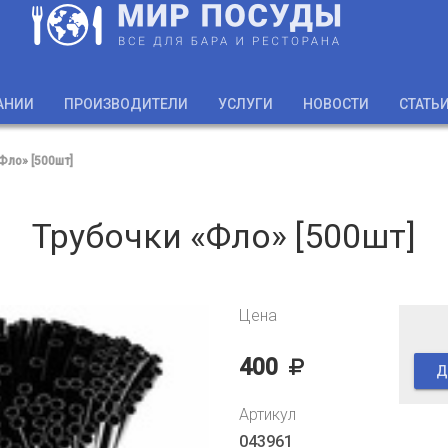
АНИИ
ПРОИЗВОДИТЕЛИ
УСЛУГИ
НОВОСТИ
СТАТЬ
Фло» [500шт]
Трубочки «Фло» [500шт]
Цена
400
Д
Артикул
043961