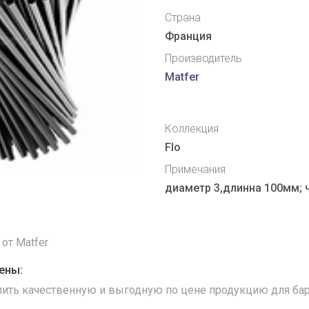
Страна
Франция
Производитель
Matfer
Коллекция
Flo
Примечания
диаметр 3,длинна 100мм; 
от Matfer
ены:
упить качественную и выгодную по цене продукцию для бар