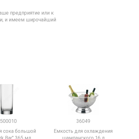
аше предприятие или к
ии, и имеем широчайший
500010
36049
я сока большой
Емкость для охлаждения
k Bar" 365 мл.
шампанского 16 л