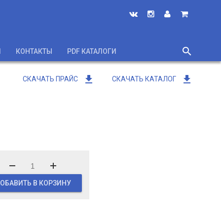
search
И
КОНТАКТЫ
PDF КАТАЛОГИ
close
get_app
get_app
СКАЧАТЬ ПРАЙС
СКАЧАТЬ КАТАЛОГ
ОБАВИТЬ В КОРЗИНУ