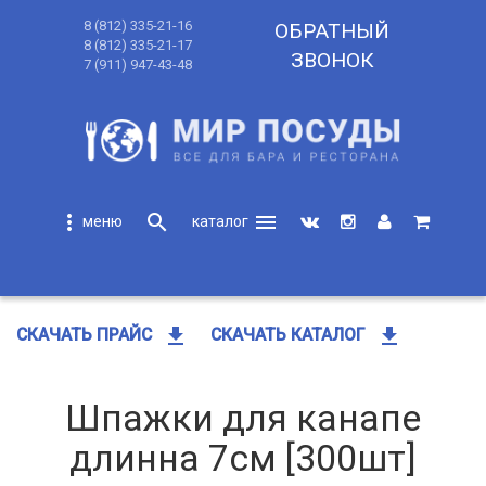
8 (812) 335-21-16
ОБРАТНЫЙ
8 (812) 335-21-17
ЗВОНОК
7 (911) 947-43-48
more_vert
search
menu
search
get_app
get_app
СКАЧАТЬ ПРАЙС
СКАЧАТЬ КАТАЛОГ
Шпажки для канапе
длинна 7см [300шт]