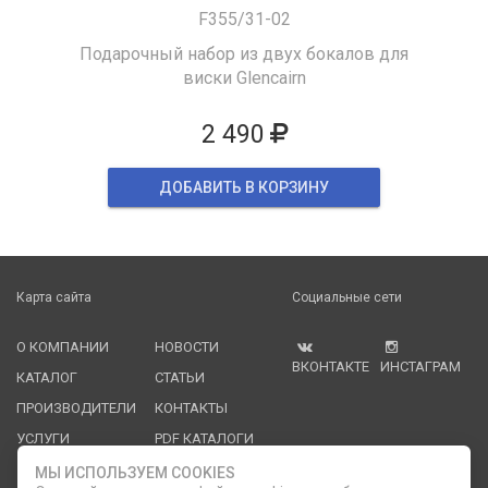
F355/31-02
Подарочный набор из двух бокалов для
виски Glencairn
2 490
ДОБАВИТЬ В КОРЗИНУ
Карта сайта
Социальные сети
О КОМПАНИИ
НОВОСТИ
ВКОНТАКТЕ
ИНСТАГРАМ
КАТАЛОГ
СТАТЬИ
ПРОИЗВОДИТЕЛИ
КОНТАКТЫ
УСЛУГИ
PDF КАТАЛОГИ
ОПЛАТА И
МЫ ИСПОЛЬЗУЕМ COOKIES