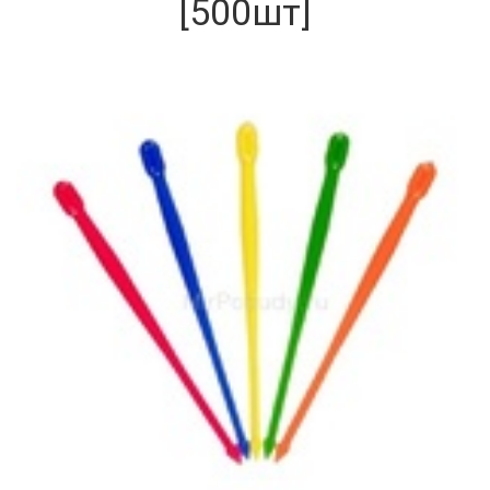
[500шт]