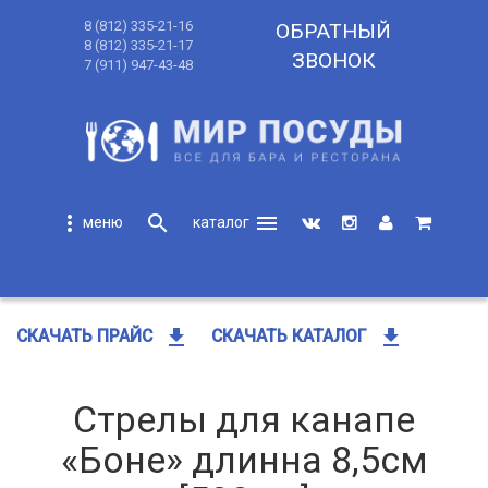
8 (812) 335-21-16
ОБРАТНЫЙ
8 (812) 335-21-17
ЗВОНОК
7 (911) 947-43-48
more_vert
search
menu
search
get_app
get_app
СКАЧАТЬ ПРАЙС
СКАЧАТЬ КАТАЛОГ
Стрелы для канапе
«Боне» длинна 8,5см