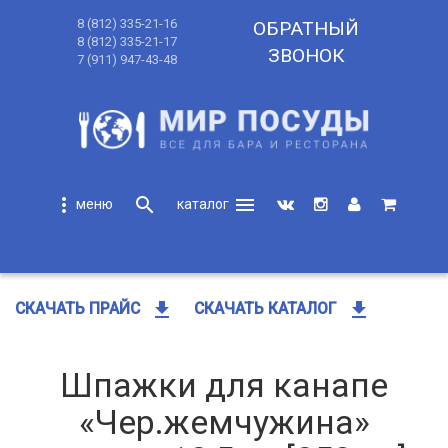
8 (812) 335-21-16
ОБРАТНЫЙ
8 (812) 335-21-17
ЗВОНОК
7 (911) 947-43-48
more_vert
search
menu
search
get_app
get_app
СКАЧАТЬ ПРАЙС
СКАЧАТЬ КАТАЛОГ
Шпажки для канапе
«Чер.жемчужина»