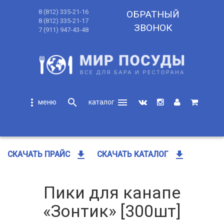
8 (812) 335-21-16
ОБРАТНЫЙ
8 (812) 335-21-17
ЗВОНОК
7 (911) 947-43-48
more_vert
search
menu
search
get_app
get_app
СКАЧАТЬ ПРАЙС
СКАЧАТЬ КАТАЛОГ
Пики для канапе
«Зонтик» [300шт]