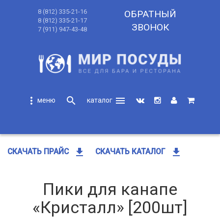
8 (812) 335-21-16
ОБРАТНЫЙ
8 (812) 335-21-17
ЗВОНОК
7 (911) 947-43-48
more_vert
search
menu
search
get_app
get_app
СКАЧАТЬ ПРАЙС
СКАЧАТЬ КАТАЛОГ
Пики для канапе
«Кристалл» [200шт]