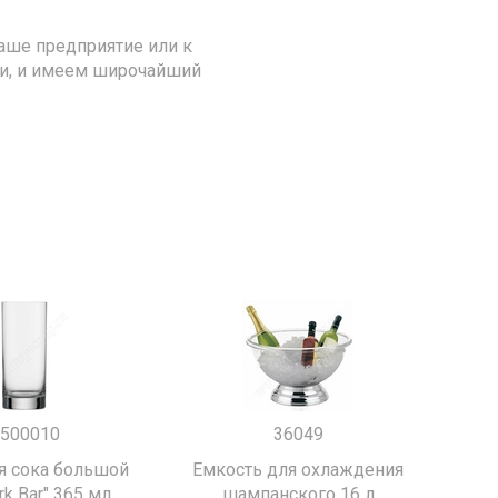
аше предприятие или к
ии, и имеем широчайший
500010
36049
я сока большой
Емкость для охлаждения
k Bar" 365 мл.
шампанского 16 л