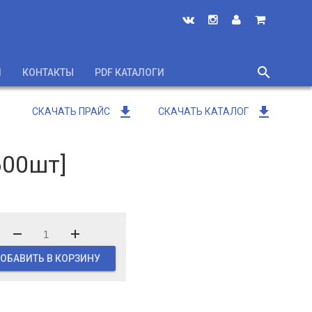
search
И
КОНТАКТЫ
PDF КАТАЛОГИ
close
get_app
get_app
СКАЧАТЬ ПРАЙС
СКАЧАТЬ КАТАЛОГ
600шт]
ОБАВИТЬ В КОРЗИНУ