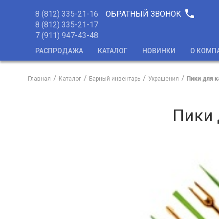
phone
8 (812) 335-21-16
ОБРАТНЫЙ ЗВОНОК
8 (812) 335-21-17
7 (911) 947-43-48
РАСПРОДАЖА
КАТАЛОГ
НОВИНКИ
О КОМП
Главная
Каталог
Барный инвентарь
Украшения
Пики для к
Пики 