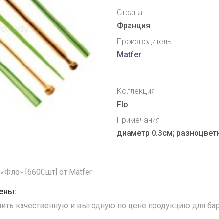
Страна
Франция
Производитель
Matfer
Коллекция
Flo
Примечания
диаметр 0.3см; разноцветн
«Фло» [6600шт] от Matfer
ены:
упить качественную и выгодную по цене продукцию для бар