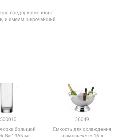
аше предприятие или к
ии, и имеем широчайший
500010
36049
я сока большой
Емкость для охлаждения
k Bar" 365 мл.
шампанского 16 л