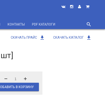
search
И
КОНТАКТЫ
PDF КАТАЛОГИ
close
get_app
get_app
СКАЧАТЬ ПРАЙС
СКАЧАТЬ КАТАЛОГ
0шт]
ОБАВИТЬ В КОРЗИНУ