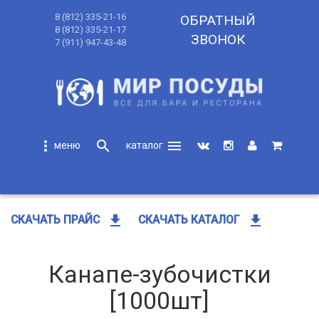
8 (812) 335-21-16
ОБРАТНЫЙ
8 (812) 335-21-17
ЗВОНОК
7 (911) 947-43-48
more_vert
search
menu
search
get_app
get_app
СКАЧАТЬ ПРАЙС
СКАЧАТЬ КАТАЛОГ
Канапе-зубочистки
[1000шт]