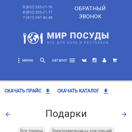
8 (812) 335-21-16
ОБРАТНЫЙ
8 (812) 335-21-17
ЗВОНОК
7 (911) 947-43-48
more_vert
search
menu
search
get_app
get_app
СКАЧАТЬ ПРАЙС
СКАЧАТЬ КАТАЛОГ
Подарки
arrow_back
arrow_forward
Все товары
Электромельницы для специй