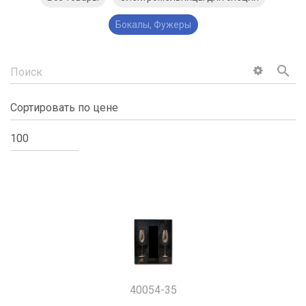
Бокалы, Фужеры
search
40054-35