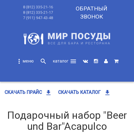
8 (812) 335-21-16
ОБРАТНЫЙ
8 (812) 335-21-17
ЗВОНОК
7 (911) 947-43-48
more_vert
search
menu
search
get_app
get_app
СКАЧАТЬ ПРАЙС
СКАЧАТЬ КАТАЛОГ
Подарочный набор "Beer
und Bar"Acapulco