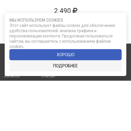
2 490
МЫ ИСПОЛЬЗУЕМ COOKIES
ДОБАВИТЬ В КОРЗИНУ
Этот сайт использует файлы cookies для обеспечения
удобства пользователей, анализа трафика и
персонализации контента. Продолжая пользоваться
сайтом, вы соглашаетесь с использованием файлов
cookies.
ХОРОШО
Карта сайта
Социальные сети
ПОДРОБНЕЕ
О КОМПАНИИ
НОВОСТИ
ВКОНТАКТЕ
ИНСТАГРАМ
КАТАЛОГ
СТАТЬИ
ПРОИЗВОДИТЕЛИ
КОНТАКТЫ
УСЛУГИ
PDF КАТАЛОГИ
ОПЛАТА И
ДОСТАВКА
Служба клиентской поддержки
8 (812) 335-21-16
phone