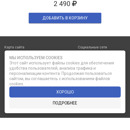
2 490
ДОБАВИТЬ В КОРЗИНУ
Карта сайта
Социальные сети
МЫ ИСПОЛЬЗУЕМ COOKIES
О КОМПАНИИ
НОВОСТИ
Этот сайт использует файлы cookies для обеспечения
ВКОНТАКТЕ
ИНСТАГРАМ
удобства пользователей, анализа трафика и
КАТАЛОГ
СТАТЬИ
персонализации контента. Продолжая пользоваться
ПРОИЗВОДИТЕЛИ
КОНТАКТЫ
сайтом, вы соглашаетесь с использованием файлов
cookies.
УСЛУГИ
PDF КАТАЛОГИ
ХОРОШО
ОПЛАТА И
ДОСТАВКА
ПОДРОБНЕЕ
Служба клиентской поддержки
8 (812) 335-21-16
phone
ОБРАТНЫЙ ЗВОНОК