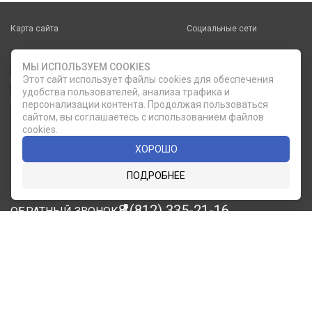
Карта сайта
Социальные сети
О КОМПАНИИ
НОВОСТИ
МЫ ИСПОЛЬЗУЕМ COOKIES
ВКОНТАКТЕ
ИНСТАГРАМ
Этот сайт использует файлы cookies для обеспечения
КАТАЛОГ
СТАТЬИ
удобства пользователей, анализа трафика и
ПРОИЗВОДИТЕЛИ
КОНТАКТЫ
персонализации контента. Продолжая пользоваться
сайтом, вы соглашаетесь с использованием файлов
УСЛУГИ
PDF КАТАЛОГИ
cookies.
ОПЛАТА И
ХОРОШО
ДОСТАВКА
ПОДРОБНЕЕ
Служба клиентской поддержки
8 (812) 335-21-16
phone
ОБРАТНЫЙ ЗВОНОК
8 (812) 335-21-17
7 (911) 947-43-48
© 2007 — 2026 Компания «Мир Посуды». Все права
защищены.