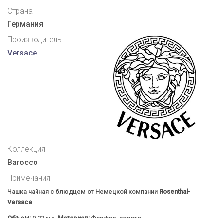
Страна
Германия
Производитель
Versace
Коллекция
Barocco
Примечания
Чашка чайная с блюдцем от Немецкой компании
Rosenthal-
Versace
Объем:
0.22 мл.
Материал:
Фарфор, золото