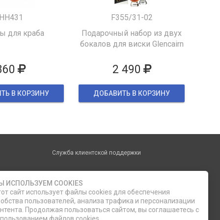
HH431
F355/31-02
 для краба
Подарочный набор из двух
бокалов для виски Glencairn
860
2 490
ТЬ В КОРЗИНУ
ДОБАВИТЬ В КОРЗИНУ
Служба клиентской поддержки
phone
ОБРАТНЫЙ ЗВОНОК
Ы ИСПОЛЬЗУЕМ COOKIES
от сайт использует файлы cookies для обеспечения
8 (812) 335-21-16
обства пользователей, анализа трафика и персонализации
нтента. Продолжая пользоваться сайтом, вы соглашаетесь с
пользованием файлов cookies.