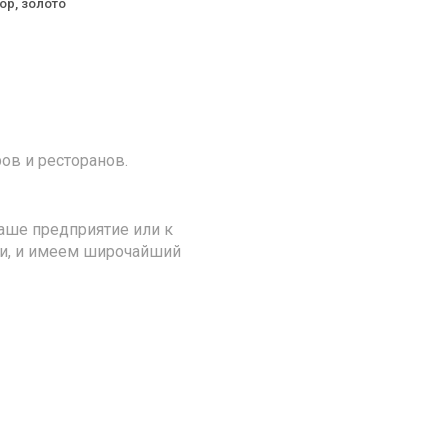
р, золото
ов и ресторанов.
аше предприятие или к
ии, и имеем широчайший