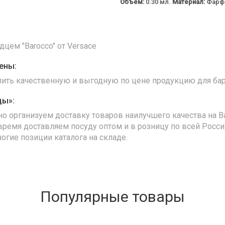
Объем:
0.30 мл.
Материал:
Фарфо
цем "Barocco" от Versace
ены:
упить качественную и выгодную по цене продукцию для бар
ды»:
но организуем доставку товаров наилучшего качества на В
время доставляем посуду оптом и в розницу по всей Росс
ногие позиции каталога на складе.
Популярные товары