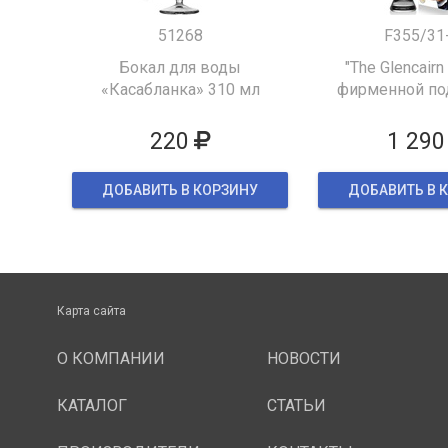
51268
F355/31
Бокал для воды
"The Glencairn
«Касабланка» 310 мл
фирменной по
упаков
220
1 290
ДОБАВИТЬ В КОРЗИНУ
ДОБАВИТЬ В 
Карта сайта
О КОМПАНИИ
НОВОСТИ
КАТАЛОГ
СТАТЬИ