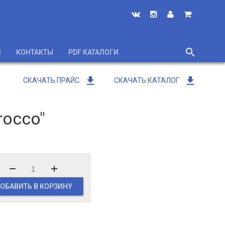
search
И
КОНТАКТЫ
PDF КАТАЛОГИ
close
get_app
get_app
СКАЧАТЬ ПРАЙС
СКАЧАТЬ КАТАЛОГ
rocco"
ОБАВИТЬ В КОРЗИНУ