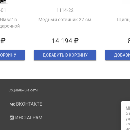
-01
1114-22
 Glass" в
Медный сотейник 22 см.
Щипцы
дарочной
ке
14 194
КОРЗИНУ
ДОБАВИТЬ В КОРЗИНУ
ДОБАВИ
Социальные сети
ВКОНТАКТЕ
М
Эт
ИНСТАГРАМ
уд
ко
ис