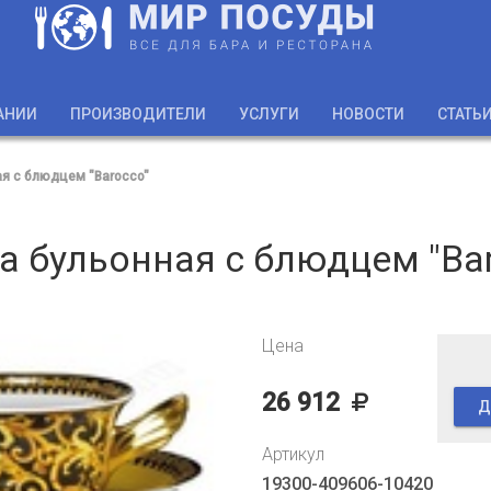
АНИИ
ПРОИЗВОДИТЕЛИ
УСЛУГИ
НОВОСТИ
СТАТЬ
я с блюдцем "Barocco"
 бульонная с блюдцем "Ba
Цена
26 912
Д
Артикул
19300-409606-10420