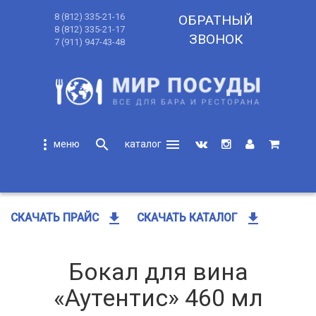
8 (812) 335-21-16
ОБРАТНЫЙ
8 (812) 335-21-17
ЗВОНОК
7 (911) 947-43-48
more_vert
search
menu
search
get_app
get_app
СКАЧАТЬ ПРАЙС
СКАЧАТЬ КАТАЛОГ
Бокал для вина
«Аутентис» 460 мл