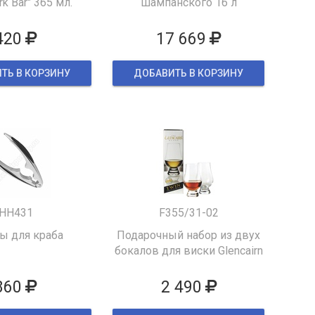
k Bar" 365 мл.
шампанского 16 л
420
17 669
ТЬ В КОРЗИНУ
ДОБАВИТЬ В КОРЗИНУ
HH431
F355/31-02
 для краба
Подарочный набор из двух
бокалов для виски Glencairn
860
2 490