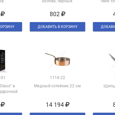
ов
колпак, черный.
"New Yor
802
КОРЗИНУ
ДОБАВИТЬ В КОРЗИНУ
ДОБАВИ
-01
1114-22
 Glass" в
Медный сотейник 22 см.
Щипцы
дарочной
ке
14 194