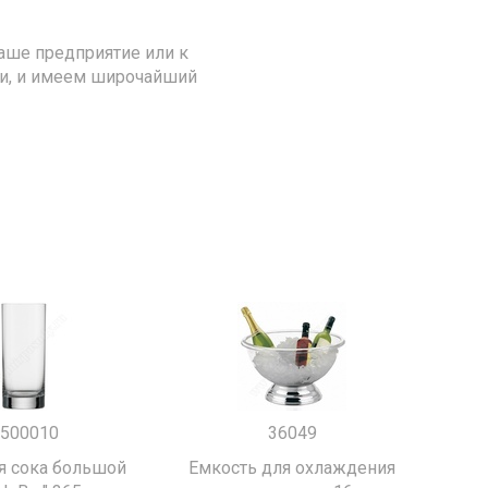
аше предприятие или к
ии, и имеем широчайший
500010
36049
я сока большой
Емкость для охлаждения