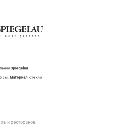
мпании
Spiegelau
5 см.
Материал:
стекло
ов и ресторанов.