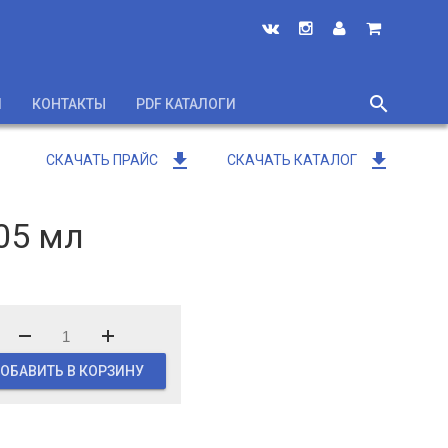
search
И
КОНТАКТЫ
PDF КАТАЛОГИ
close
get_app
get_app
СКАЧАТЬ ПРАЙС
СКАЧАТЬ КАТАЛОГ
05 мл
ОБАВИТЬ В КОРЗИНУ