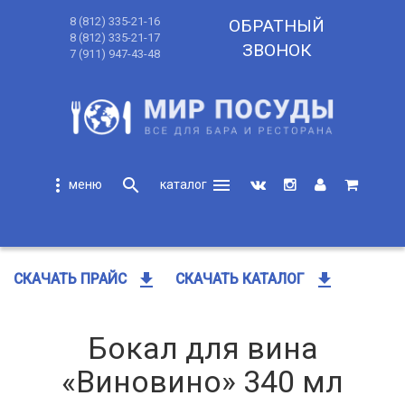
8 (812) 335-21-16
ОБРАТНЫЙ
8 (812) 335-21-17
ЗВОНОК
7 (911) 947-43-48
more_vert
search
menu
search
get_app
get_app
СКАЧАТЬ ПРАЙС
СКАЧАТЬ КАТАЛОГ
Бокал для вина
«Виновино» 340 мл