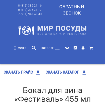
8 (812) 335-21-16
ОБРАТНЫЙ
8 (812) 335-21-17
ЗВОНОК
7 (911) 947-43-48
more_vert
search
menu
search
get_app
get_app
СКАЧАТЬ ПРАЙС
СКАЧАТЬ КАТАЛОГ
Бокал для вина
«Фестиваль» 455 мл