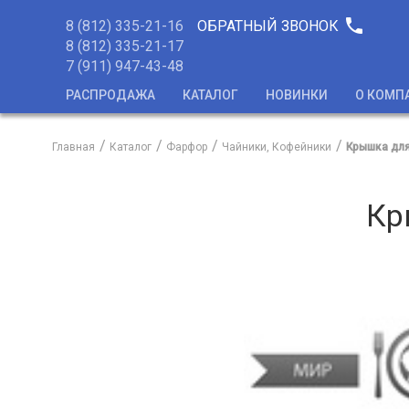
phone
8 (812) 335-21-16
ОБРАТНЫЙ ЗВОНОК
8 (812) 335-21-17
7 (911) 947-43-48
РАСПРОДАЖА
КАТАЛОГ
НОВИНКИ
О КОМП
Главная
Каталог
Фарфор
Чайники, Кофейники
Крышка для
Кр