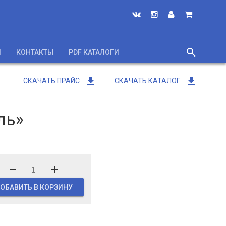
search
И
КОНТАКТЫ
PDF КАТАЛОГИ
close
get_app
get_app
СКАЧАТЬ ПРАЙС
СКАЧАТЬ КАТАЛОГ
ль»
ОБАВИТЬ В КОРЗИНУ