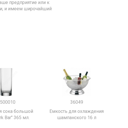
аше предприятие или к
ии, и имеем широчайший
500010
36049
я сока большой
Емкость для охлаждения
k Bar" 365 мл.
шампанского 16 л