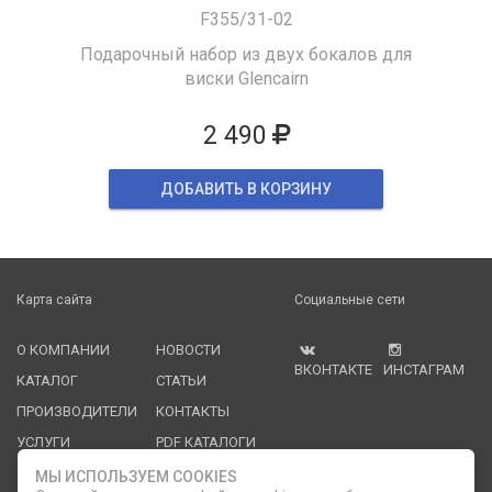
F355/31-02
Подарочный набор из двух бокалов для
виски Glencairn
2 490
ДОБАВИТЬ В КОРЗИНУ
Карта сайта
Социальные сети
О КОМПАНИИ
НОВОСТИ
ВКОНТАКТЕ
ИНСТАГРАМ
КАТАЛОГ
СТАТЬИ
ПРОИЗВОДИТЕЛИ
КОНТАКТЫ
УСЛУГИ
PDF КАТАЛОГИ
ОПЛАТА И
МЫ ИСПОЛЬЗУЕМ COOKIES