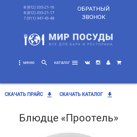
8 (812) 335-21-16
ОБРАТНЫЙ
8 (812) 335-21-17
ЗВОНОК
7 (911) 947-43-48
more_vert
search
menu
search
get_app
get_app
СКАЧАТЬ ПРАЙС
СКАЧАТЬ КАТАЛОГ
Блюдце «Проотель»