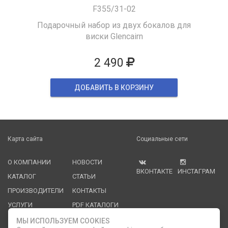
F355/31-02
Подарочный набор из двух бокалов для
виски Glencairn
2 490
ДОБАВИТЬ В КОРЗИНУ
Карта сайта
Социальные сети
О КОМПАНИИ
НОВОСТИ
ВКОНТАКТЕ
ИНСТАГРАМ
КАТАЛОГ
СТАТЬИ
ПРОИЗВОДИТЕЛИ
КОНТАКТЫ
УСЛУГИ
PDF КАТАЛОГИ
ОПЛАТА И
МЫ ИСПОЛЬЗУЕМ COOKIES