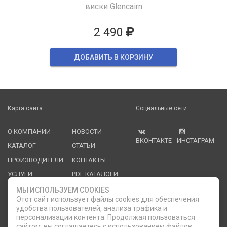
виски Glencairn
2 490
ДОБАВИТЬ В КОРЗИНУ
Карта сайта
Социальные сети
О КОМПАНИИ
НОВОСТИ
ВКОНТАКТЕ
ИНСТАГРАМ
КАТАЛОГ
СТАТЬИ
ПРОИЗВОДИТЕЛИ
КОНТАКТЫ
УСЛУГИ
PDF КАТАЛОГИ
ОПЛАТА И
МЫ ИСПОЛЬЗУЕМ COOKIES
ДОСТАВКА
Этот сайт использует файлы cookies для обеспечения
удобства пользователей, анализа трафика и
Служба клиентской поддержки
персонализации контента. Продолжая пользоваться
сайтом, вы соглашаетесь с использованием файлов