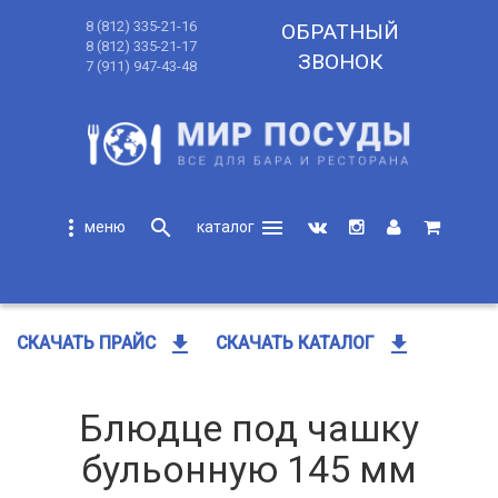
8 (812) 335-21-16
ОБРАТНЫЙ
8 (812) 335-21-17
ЗВОНОК
7 (911) 947-43-48
more_vert
search
menu
search
get_app
get_app
СКАЧАТЬ ПРАЙС
СКАЧАТЬ КАТАЛОГ
Блюдце под чашку
бульонную 145 мм