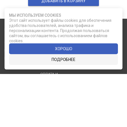
ДОБАВИТЬ В КОРЗИНУ
МЫ ИСПОЛЬЗУЕМ COOKIES
Этот сайт использует файлы cookies для обеспечения
удобства пользователей, анализа трафика и
Карта сайта
Социальные сети
персонализации контента. Продолжая пользоваться
сайтом, вы соглашаетесь с использованием файлов
cookies.
О КОМПАНИИ
НОВОСТИ
ВКОНТАКТЕ
ИНСТАГРАМ
ХОРОШО
КАТАЛОГ
СТАТЬИ
ПРОИЗВОДИТЕЛИ
КОНТАКТЫ
ПОДРОБНЕЕ
УСЛУГИ
PDF КАТАЛОГИ
ОПЛАТА И
ДОСТАВКА
Служба клиентской поддержки
8 (812) 335-21-16
phone
ОБРАТНЫЙ ЗВОНОК
8 (812) 335-21-17
7 (911) 947-43-48