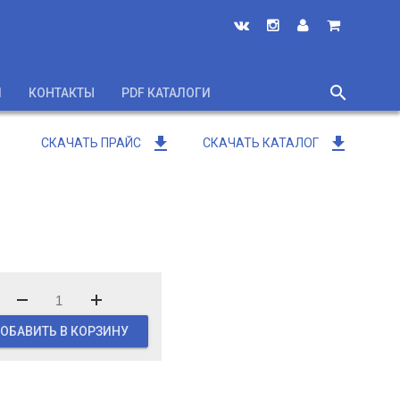
search
И
КОНТАКТЫ
PDF КАТАЛОГИ
close
get_app
get_app
СКАЧАТЬ ПРАЙС
СКАЧАТЬ КАТАЛОГ
ОБАВИТЬ В КОРЗИНУ