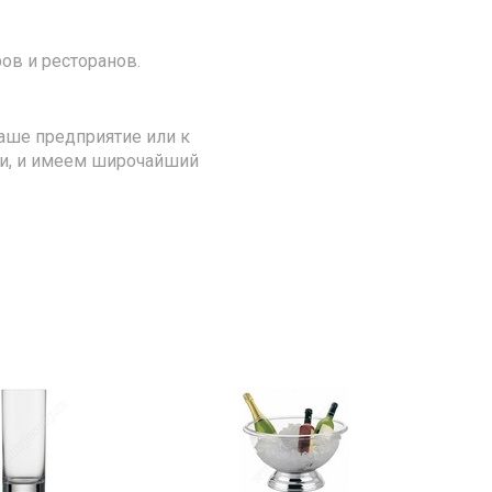
ов и ресторанов.
аше предприятие или к
ии, и имеем широчайший