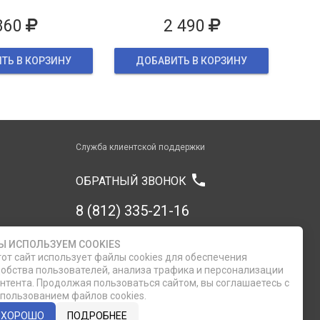
860
2 490
ТЬ В КОРЗИНУ
ДОБАВИТЬ В КОРЗИНУ
Служба клиентской поддержки
phone
ОБРАТНЫЙ ЗВОНОК
8 (812) 335-21-16
8 (812) 335-21-17
Ы ИСПОЛЬЗУЕМ COOKIES
от сайт использует файлы cookies для обеспечения
обства пользователей, анализа трафика и персонализации
7 (911) 947-43-48
нтента. Продолжая пользоваться сайтом, вы соглашаетесь с
пользованием файлов cookies.
ХОРОШО
ПОДРОБНЕЕ