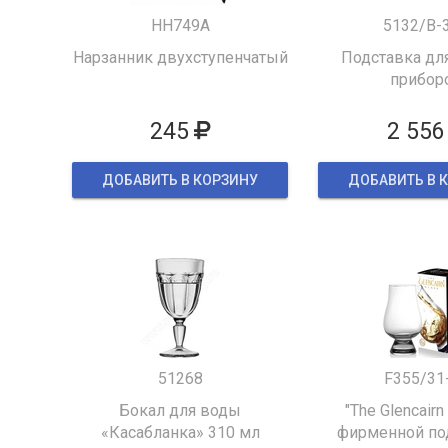
HH749A
5132/B-
Нарзанник двухступенчатый
Подставка для
прибор
245
2 556
ДОБАВИТЬ В КОРЗИНУ
ДОБАВИТЬ В 
51268
F355/31
Бокал для воды
"The Glencairn
«Касабланка» 310 мл
фирменной по