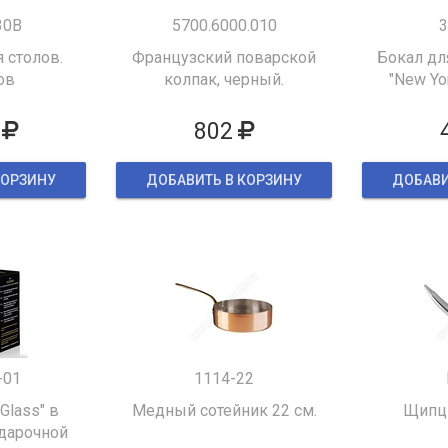
30B
5700.6000.010
3
 столов.
Французский поварской
Бокал дл
ов
колпак, черный.
"New Yor
802
КОРЗИНУ
ДОБАВИТЬ В КОРЗИНУ
ДОБАВИ
-01
1114-22
 Glass" в
Медный сотейник 22 см.
Щипцы
дарочной