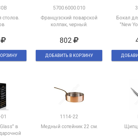
30B
5700.6000.010
3
 столов.
Французский поварской
Бокал дл
ов
колпак, черный.
"New Yor
802
КОРЗИНУ
ДОБАВИТЬ В КОРЗИНУ
ДОБАВИ
-01
1114-22
 Glass" в
Медный сотейник 22 см.
Щипцы
дарочной