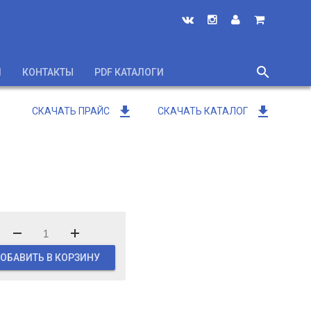
search
И
КОНТАКТЫ
PDF КАТАЛОГИ
close
get_app
get_app
СКАЧАТЬ ПРАЙС
СКАЧАТЬ КАТАЛОГ
ОБАВИТЬ В КОРЗИНУ