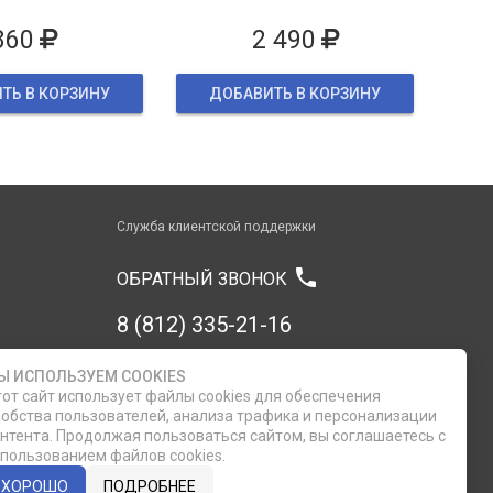
860
2 490
ТЬ В КОРЗИНУ
ДОБАВИТЬ В КОРЗИНУ
Служба клиентской поддержки
phone
ОБРАТНЫЙ ЗВОНОК
8 (812) 335-21-16
8 (812) 335-21-17
Ы ИСПОЛЬЗУЕМ COOKIES
от сайт использует файлы cookies для обеспечения
обства пользователей, анализа трафика и персонализации
7 (911) 947-43-48
нтента. Продолжая пользоваться сайтом, вы соглашаетесь с
пользованием файлов cookies.
ХОРОШО
ПОДРОБНЕЕ