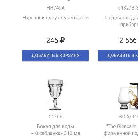
HH749A
5132/B-
Нарзанник двухступенчатый
Подставка для
прибор
245
2 556
ДОБАВИТЬ В КОРЗИНУ
ДОБАВИТЬ В 
51268
F355/31
Бокал для воды
"The Glencairn
«Касабланка» 310 мл
фирменной по