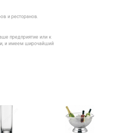
ов и ресторанов.
аше предприятие или к
ии, и имеем широчайший